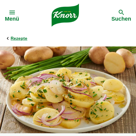
Gehe zu:
Menü
Suchen
Rezepte