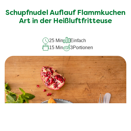
Bewertungen
für
Schupfnudel Auflauf Flammkuchen
dieses
Art in der Heißluftfritteuse
recipe
abgegeben
25 Min
Einfach
15 Min
3
Portionen