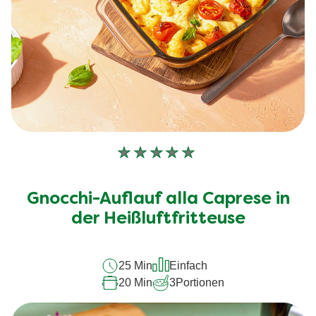
Keine
Bewertungen
für
Gnocchi-Auflauf alla Caprese in
dieses
der Heißluftfritteuse
recipe
abgegeben
25 Min
Einfach
20 Min
3
Portionen