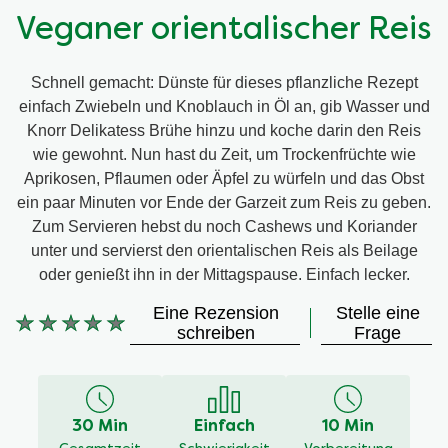
Veganer orientalischer Reis
Schnell gemacht: Dünste für dieses pflanzliche Rezept
einfach Zwiebeln und Knoblauch in Öl an, gib Wasser und
Knorr Delikatess Brühe hinzu und koche darin den Reis
wie gewohnt. Nun hast du Zeit, um Trockenfrüchte wie
Aprikosen, Pflaumen oder Äpfel zu würfeln und das Obst
ein paar Minuten vor Ende der Garzeit zum Reis zu geben.
Zum Servieren hebst du noch Cashews und Koriander
unter und servierst den orientalischen Reis als Beilage
oder genießt ihn in der Mittagspause. Einfach lecker.
Eine Rezension
Stelle eine
Keine
schreiben
Frage
Bewertungen
für
dieses
recipe
30 Min
Einfach
10 Min
abgegeben