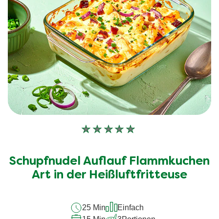
Keine
Bewertungen
für
Schupfnudel Auflauf Flammkuchen
dieses
recipe
Art in der Heißluftfritteuse
abgegeben
25 Min
Einfach