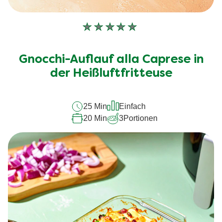
Keine
Bewertungen
für
Gnocchi-Auflauf alla Caprese in
dieses
recipe
der Heißluftfritteuse
abgegeben
25 Min
Einfach
20 Min
3
Portionen