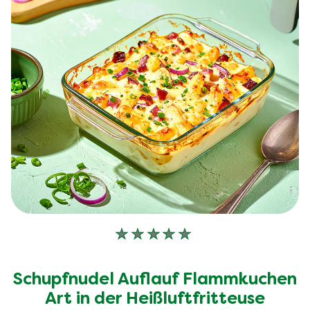
Keine
Bewertungen
für
Schupfnudel Auflauf Flammkuchen
dieses
recipe
Art in der Heißluftfritteuse
abgegeben