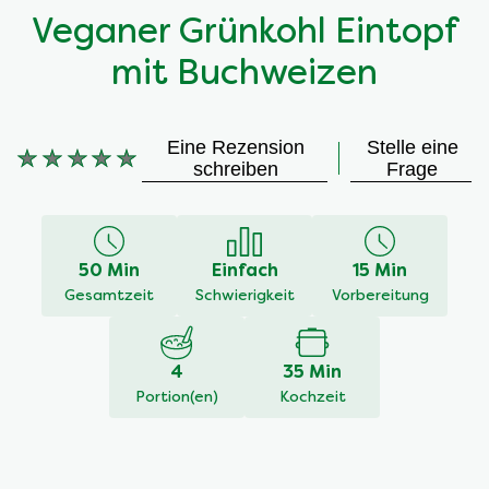
Veganer Grünkohl Eintopf
mit Buchweizen
Eine Rezension
Stelle eine
Keine
schreiben
Frage
Bewertungen
für
dieses
recipe
50 Min
Einfach
15 Min
abgegeben
Gesamtzeit
Schwierigkeit
Vorbereitung
4
35 Min
Portion(en)
Kochzeit