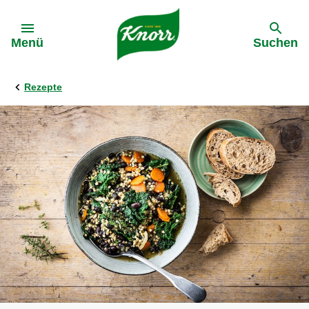
Gehe zu:
Menü
Suchen
Rezepte