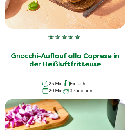
Keine
Bewertungen
für
Gnocchi-Auflauf alla Caprese in
dieses
recipe
der Heißluftfritteuse
abgegeben
25 Min
Einfach
20 Min
3
Portionen