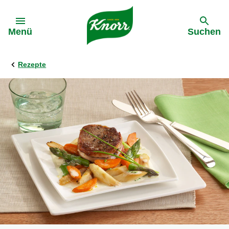
Gehe zu:
Menü
Suchen
Rezepte