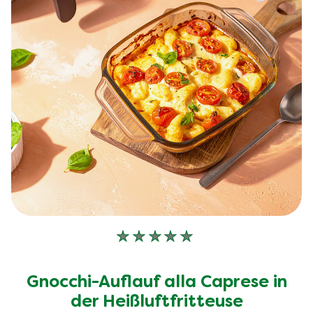
Keine
Bewertungen
für
Gnocchi-Auflauf alla Caprese in
dieses
recipe
der Heißluftfritteuse
abgegeben