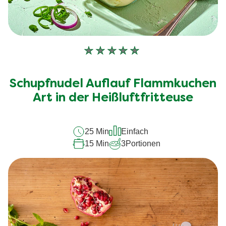
Keine
Bewertungen
für
Schupfnudel Auflauf Flammkuchen
dieses
recipe
Art in der Heißluftfritteuse
abgegeben
25 Min
Einfach
15 Min
3
Portionen