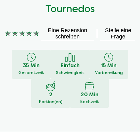
Tournedos
Eine Rezension
Stelle eine
Keine
schreiben
Frage
Bewertungen
für
dieses
recipe
35 Min
Einfach
15 Min
abgegeben
Gesamtzeit
Schwierigkeit
Vorbereitung
2
20 Min
Portion(en)
Kochzeit