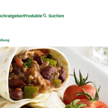
he
chratgeber
Produkte
Suchen
üllung