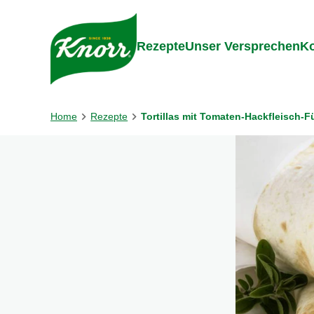
Gehe zu:
Inhalt
Footer
Suc
Rezepte
Unser Versprechen
Ko
Home
Rezepte
Tortillas mit Tomaten-Hackfleisch-F