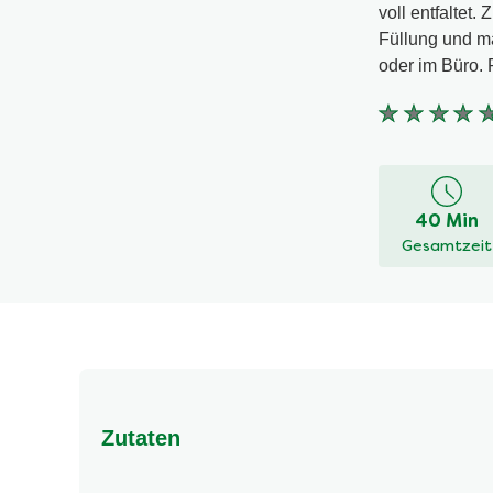
voll entfaltet
Füllung und m
oder im Büro. 
Keine
Bewertung
für
dieses
40 Min
recipe
Gesamtzeit
abgegeben
Zutaten