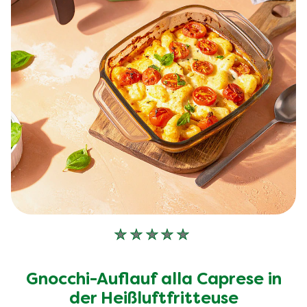
Keine
Bewertungen
für
Gnocchi-Auflauf alla Caprese in
dieses
recipe
der Heißluftfritteuse