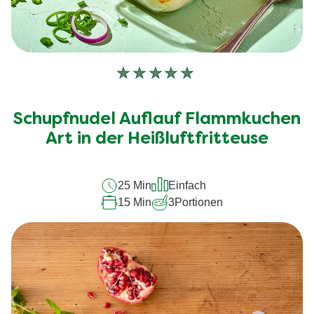
Keine
Bewertungen
für
Schupfnudel Auflauf Flammkuchen
dieses
recipe
Art in der Heißluftfritteuse
abgegeben
25 Min
Einfach
15 Min
3
Portionen