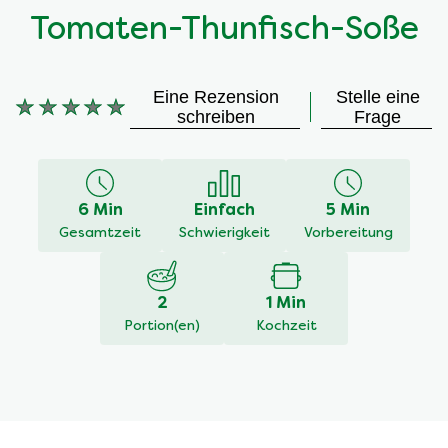
Tomaten-Thunfisch-Soße
Eine Rezension
Stelle eine
Keine
schreiben
Frage
Bewertungen
für
dieses
recipe
6 Min
Einfach
5 Min
abgegeben
Gesamtzeit
Schwierigkeit
Vorbereitung
2
1 Min
Portion(en)
Kochzeit