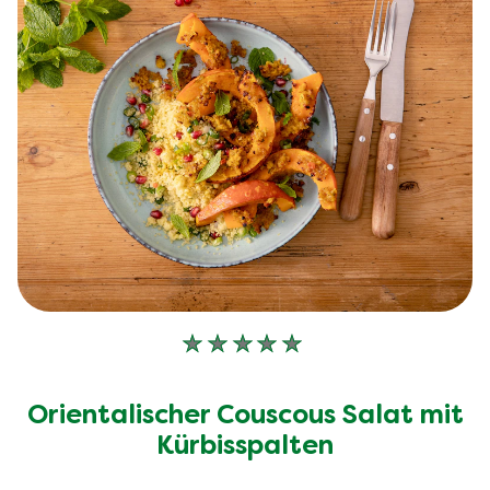
Keine
Bewertungen
für
Orientalischer Couscous Salat mit
dieses
recipe
Kürbisspalten
abgegeben