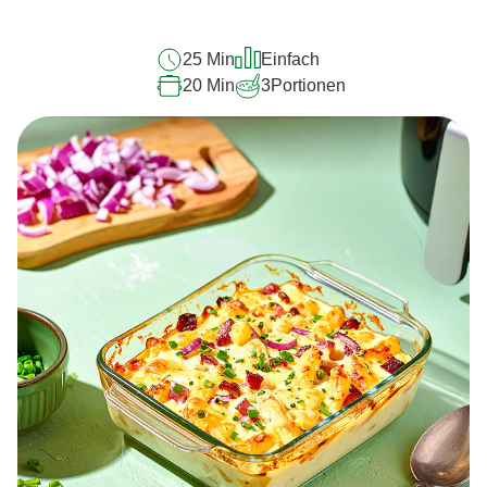
abgegeben
25 Min
Einfach
20 Min
3
Portionen