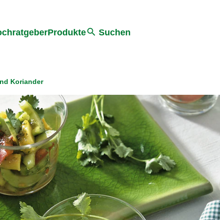
he
chratgeber
Produkte
Suchen
nd Koriander