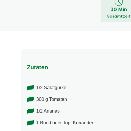
dieses
30 Min
recipe
Gesamtzeit
abgegeben
Zutaten
1/2 Salatgurke
300 g Tomaten
1/2 Ananas
1 Bund oder Topf Koriander