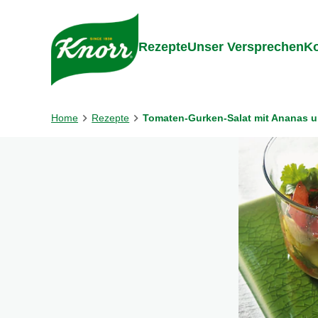
Gehe zu:
Inhalt
Footer
Suc
Rezepte
Unser Versprechen
Ko
Home
Rezepte
Tomaten-Gurken-Salat mit Ananas u