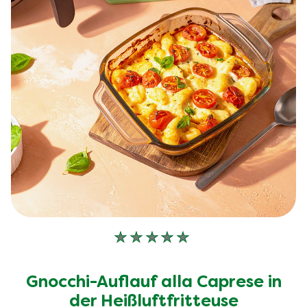
Keine
Bewertungen
für
Gnocchi-Auflauf alla Caprese in
dieses
recipe
der Heißluftfritteuse