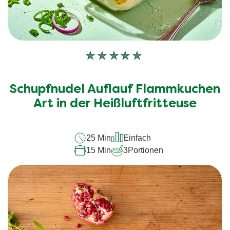
Keine
Bewertungen
für
Schupfnudel Auflauf Flammkuchen
dieses
recipe
Art in der Heißluftfritteuse
abgegeben
25 Min
Einfach
15 Min
3
Portionen