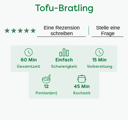
Tofu-Bratling
Eine Rezension
Stelle eine
Keine
schreiben
Frage
Bewertungen
für
dieses
recipe
60 Min
Einfach
15 Min
abgegeben
Gesamtzeit
Schwierigkeit
Vorbereitung
12
45 Min
Portion(en)
Kochzeit