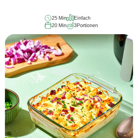
abgegeben
25 Min
Einfach
20 Min
3
Portionen