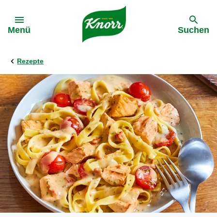
Gehe zu:
Menü
Suchen
Rezepte