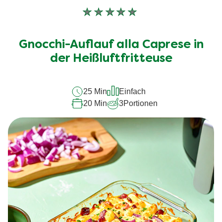
Keine
Bewertungen
für
Gnocchi-Auflauf alla Caprese in
dieses
der Heißluftfritteuse
recipe
abgegeben
25 Min
Einfach
20 Min
3
Portionen