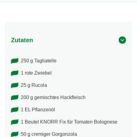
aus
1
Bewertungen.
Zutaten
250 g Tagliatelle
1 rote Zwiebel
25 g Rucola
200 g gemischtes Hackfleisch
1 EL Pflanzenöl
1 Beutel KNORR Fix für Tomaten Bolognese
50 g cremiger Gorgonzola