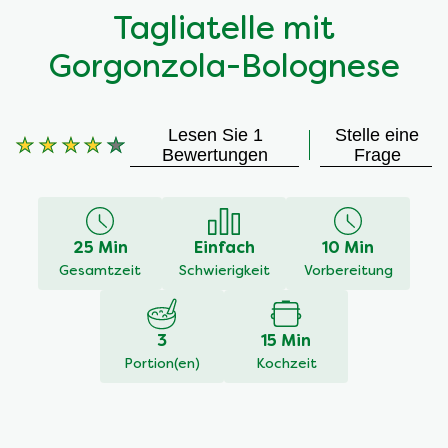
Tagliatelle mit
Gorgonzola-Bolognese
Lesen Sie 1
Stelle eine
Bewertungen
Frage
Die
durchschnittliche
Bewertung
dieses
25 Min
Einfach
10 Min
Tagliatelle
Gesamtzeit
Schwierigkeit
Vorbereitung
mit
Gorgonzola-
Bolognese
3
15 Min
beträgt
Portion(en)
Kochzeit
4.0
von
5