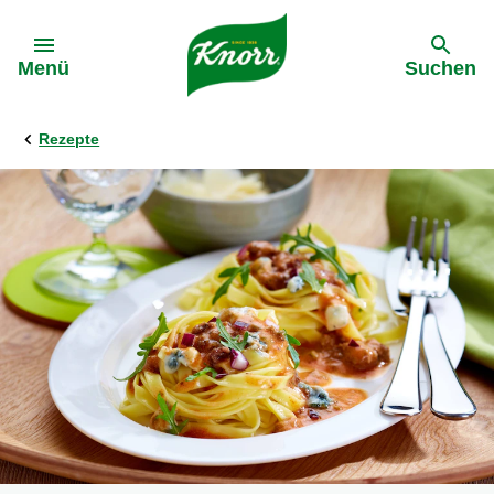
Gehe zu:
Menü
Suchen
Rezepte