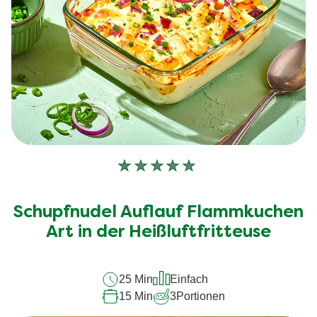
Keine
Bewertungen
für
Schupfnudel Auflauf Flammkuchen
dieses
Art in der Heißluftfritteuse
recipe
abgegeben
25 Min
Einfach
15 Min
3
Portionen