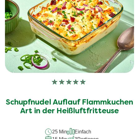
Keine
Bewertungen
für
Schupfnudel Auflauf Flammkuchen
dieses
recipe
Art in der Heißluftfritteuse
abgegeben
25 Min
Einfach