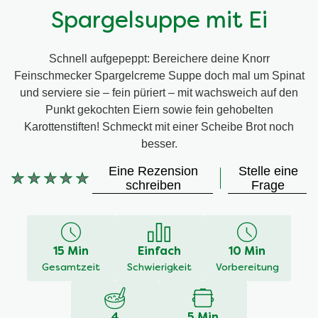
Spargelsuppe mit Ei
Schnell aufgepeppt: Bereichere deine Knorr
Feinschmecker Spargelcreme Suppe doch mal um Spinat
und serviere sie – fein püriert – mit wachsweich auf den
Punkt gekochten Eiern sowie fein gehobelten
Karottenstiften! Schmeckt mit einer Scheibe Brot noch
besser.
Eine Rezension
Stelle eine
Keine
schreiben
Frage
Bewertungen
für
dieses
recipe
15 Min
Einfach
10 Min
abgegeben
Gesamtzeit
Schwierigkeit
Vorbereitung