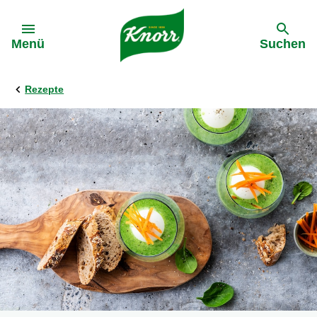
Gehe zu:
Menü
Suchen
Rezepte