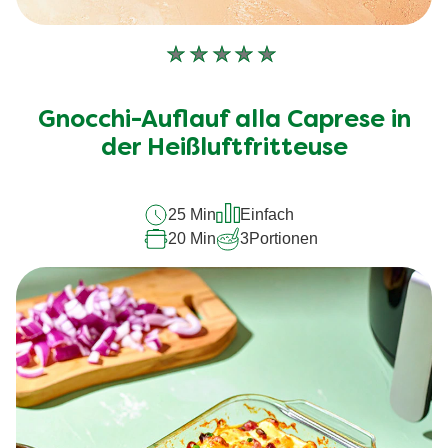
Keine
Bewertungen
für
Gnocchi-Auflauf alla Caprese in
dieses
recipe
der Heißluftfritteuse
abgegeben
25 Min
Einfach
20 Min
3
Portionen