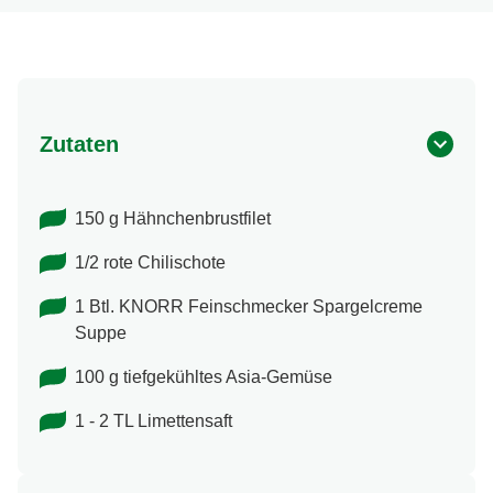
Zutaten
150 g Hähnchenbrustfilet
1/2 rote Chilischote
1 Btl. KNORR Feinschmecker Spargelcreme
Suppe
100 g tiefgekühltes Asia-Gemüse
1 - 2 TL Limettensaft