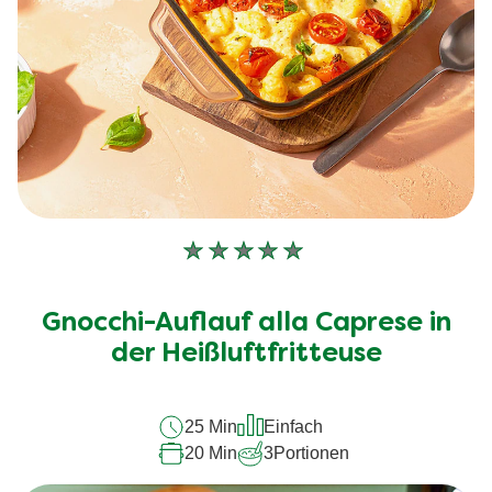
Keine
Bewertungen
für
Gnocchi-Auflauf alla Caprese in
dieses
recipe
der Heißluftfritteuse
abgegeben
25 Min
Einfach
20 Min
3
Portionen