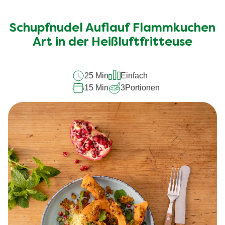
Bewertungen
für
Schupfnudel Auflauf Flammkuchen
dieses
recipe
Art in der Heißluftfritteuse
abgegeben
25 Min
Einfach
15 Min
3
Portionen