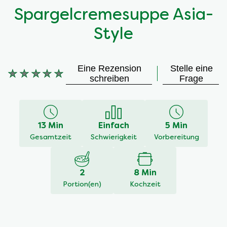
Spargelcremesuppe Asia-
Style
Eine Rezension
Stelle eine
Keine
schreiben
Frage
Bewertungen
für
dieses
recipe
13 Min
Einfach
5 Min
abgegeben
Gesamtzeit
Schwierigkeit
Vorbereitung
2
8 Min
Portion(en)
Kochzeit