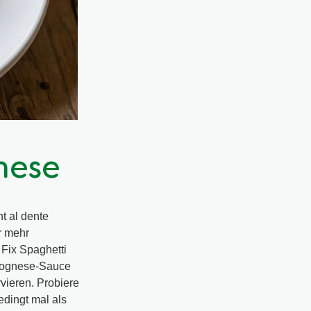
nese
t al dente
r mehr
Fix Spaghetti
olognese-Sauce
vieren. Probiere
edingt mal als