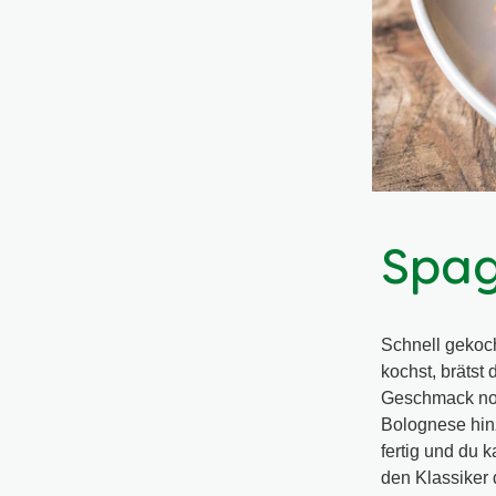
Spag
Schnell gekoc
kochst, brätst
Geschmack noc
Bolognese hin
fertig und du 
den Klassiker 