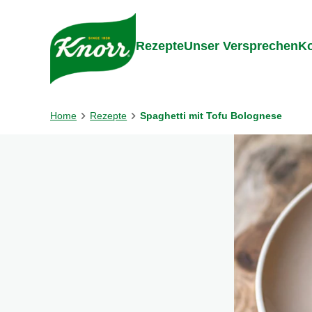
Gehe zu:
Inhalt
Footer
Suc
Rezepte
Unser Versprechen
Ko
Home
Rezepte
Spaghetti mit Tofu Bolognese