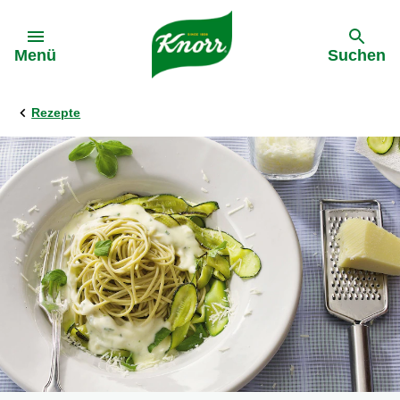
Gehe zu:
Menü
Suchen
Rezepte