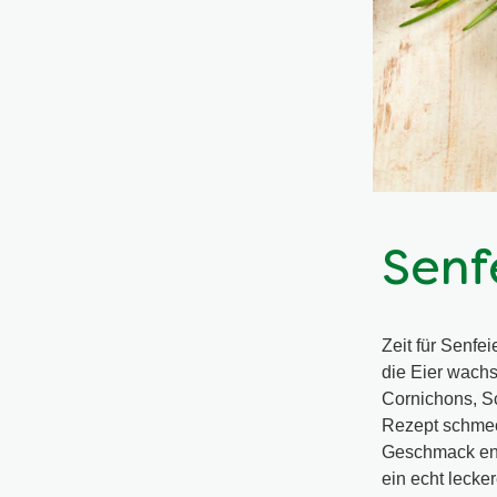
Senf
Zeit für Senfe
die Eier wach
Cornichons, Sc
Rezept schmec
Geschmack ent
ein echt lecke