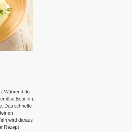
en: Während du
Gemüse Bouillon,
e. Das schnelle
deinen
eln wird daraus
er Rezept