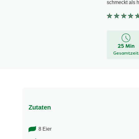
schmeckt als 
Keine
Bewertung
für
dieses
25 Min
recipe
Gesamtzeit
abgegeben
Zutaten
8 Eier