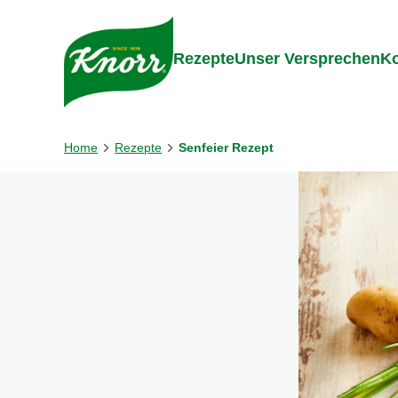
Gehe zu:
Inhalt
Footer
Suc
Rezepte
Unser Versprechen
Ko
Home
Rezepte
Senfeier Rezept