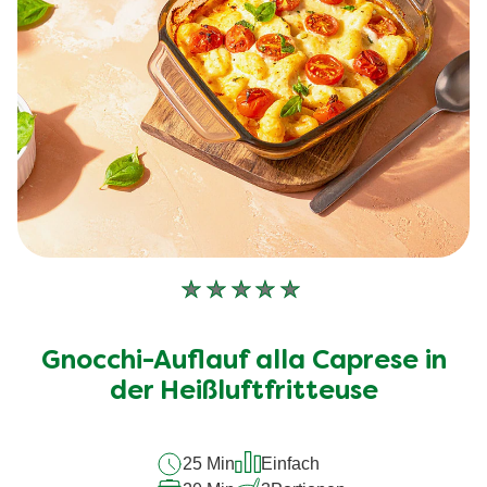
Keine
Bewertungen
für
Gnocchi-Auflauf alla Caprese in
dieses
recipe
der Heißluftfritteuse
abgegeben
25 Min
Einfach