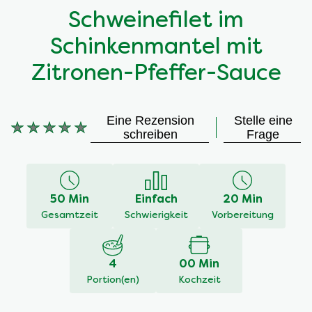
Schweinefilet im
Schinkenmantel mit
Zitronen-Pfeffer-Sauce
Eine Rezension
Stelle eine
Keine
schreiben
Frage
Bewertungen
für
dieses
recipe
50 Min
Einfach
20 Min
abgegeben
Gesamtzeit
Schwierigkeit
Vorbereitung
4
00 Min
Portion(en)
Kochzeit