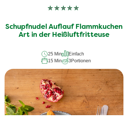
Keine
Bewertungen
für
Schupfnudel Auflauf Flammkuchen
dieses
recipe
Art in der Heißluftfritteuse
abgegeben
25 Min
Einfach
15 Min
3
Portionen