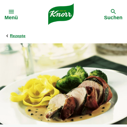
Gehe zu:
Menü
Suchen
Rezepte