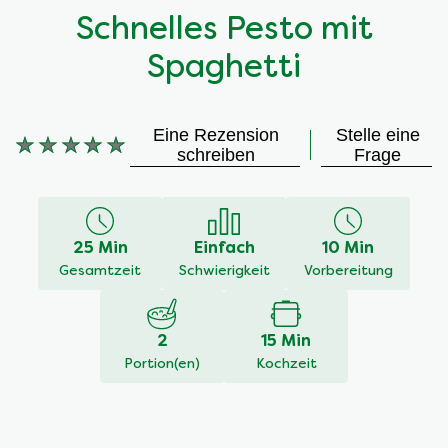
Schnelles Pesto mit
Spaghetti
Eine Rezension
Stelle eine
Keine
schreiben
Frage
Bewertungen
für
dieses
recipe
25 Min
Einfach
10 Min
abgegeben
Gesamtzeit
Schwierigkeit
Vorbereitung
2
15 Min
Portion(en)
Kochzeit