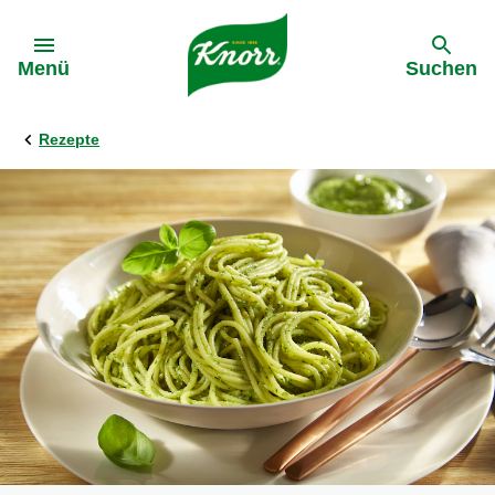
Gehe zu:
Menü
Suchen
Rezepte