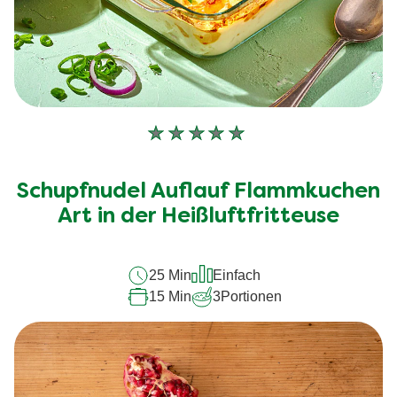
Keine
Bewertungen
für
Schupfnudel Auflauf Flammkuchen
dieses
recipe
Art in der Heißluftfritteuse
abgegeben
25 Min
Einfach
15 Min
3
Portionen