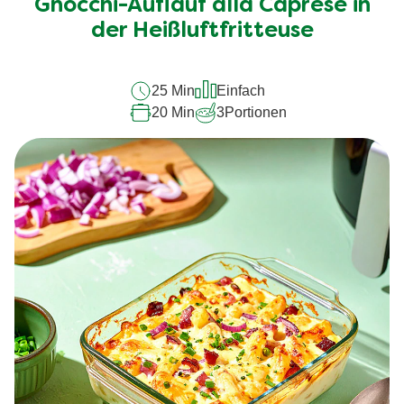
Gnocchi-Auflauf alla Caprese in
dieses
recipe
der Heißluftfritteuse
abgegeben
25 Min
Einfach
20 Min
3
Portionen