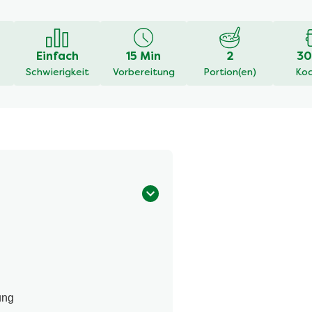
en
Einfach
15 Min
2
30
Schwierigkeit
Vorbereitung
Portion(en)
Koc
ung