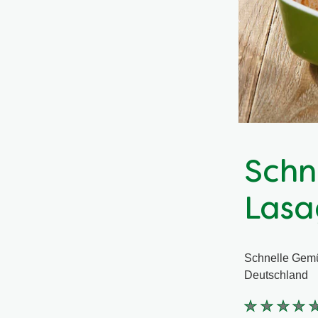
Schn
Lasa
Schnelle Gemü
Deutschland
Keine