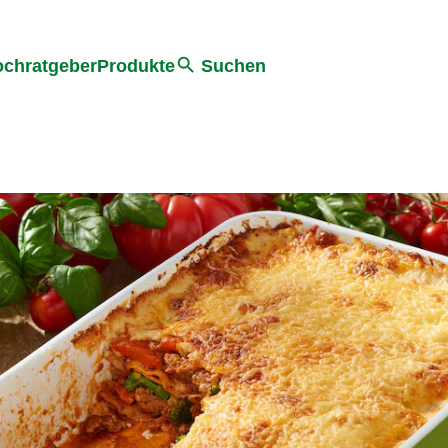
he
chratgeber
Produkte
Suchen