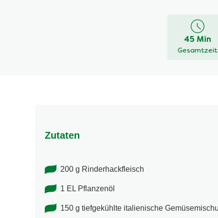
Bewertung
für
dieses
45 Min
recipe
Gesamtzeit
abgegeben
Zutaten
200 g Rinderhackfleisch
1 EL Pflanzenöl
150 g tiefgekühlte italienische Gemüsemisch