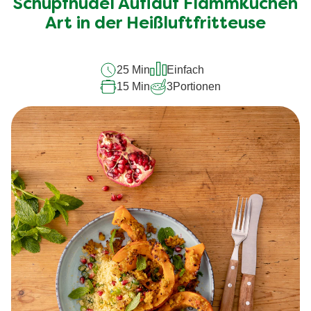
Schupfnudel Auflauf Flammkuchen
dieses
recipe
Art in der Heißluftfritteuse
abgegeben
25 Min
Einfach
15 Min
3
Portionen