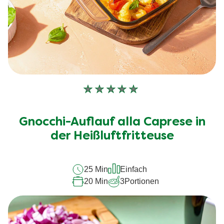
Keine
Bewertungen
für
Gnocchi-Auflauf alla Caprese in
dieses
recipe
der Heißluftfritteuse
abgegeben
25 Min
Einfach
20 Min
3
Portionen