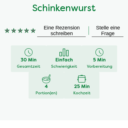
Schinkenwurst
Eine Rezension
Stelle eine
Keine
schreiben
Frage
Bewertungen
für
dieses
recipe
30 Min
Einfach
5 Min
abgegeben
Gesamtzeit
Schwierigkeit
Vorbereitung
4
25 Min
Portion(en)
Kochzeit