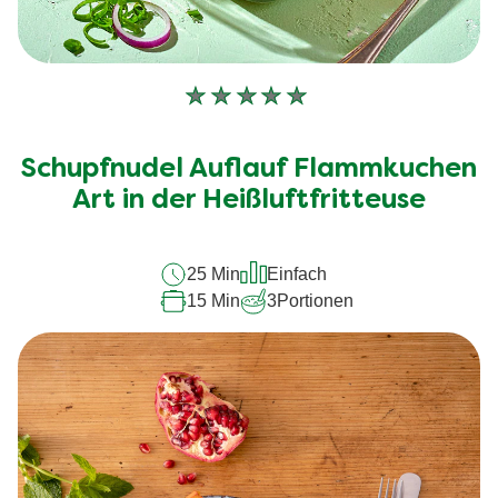
Keine
Bewertungen
für
Schupfnudel Auflauf Flammkuchen
dieses
recipe
Art in der Heißluftfritteuse
abgegeben
25 Min
Einfach
15 Min
3
Portionen