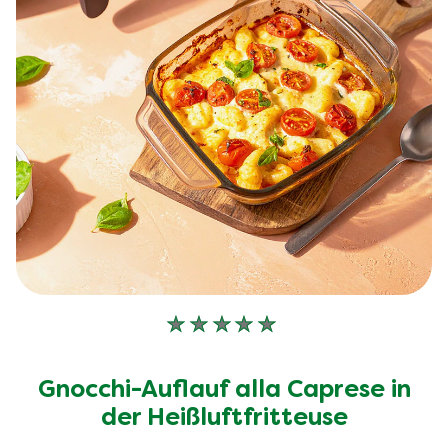
Keine
Bewertungen
für
Gnocchi-Auflauf alla Caprese in
dieses
recipe
der Heißluftfritteuse
abgegeben