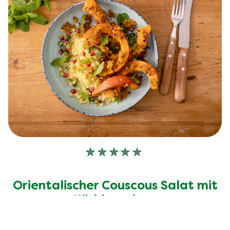
Keine
Bewertungen
für
Orientalischer Couscous Salat mit
dieses
recipe
Kürbisspalten
abgegeben