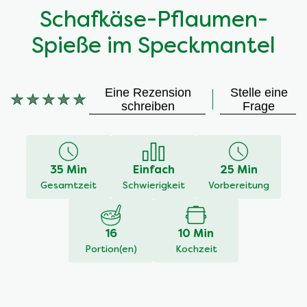
Schafkäse-Pflaumen-
Spieße im Speckmantel
Eine Rezension
Stelle eine
Keine
schreiben
Frage
Bewertungen
für
dieses
recipe
35 Min
Einfach
25 Min
abgegeben
Gesamtzeit
Schwierigkeit
Vorbereitung
16
10 Min
Portion(en)
Kochzeit