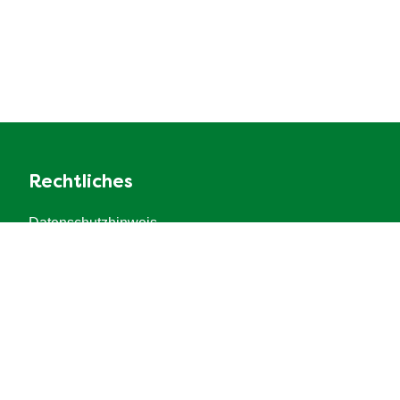
Rechtliches
Datenschutzhinweis
Cookie-Einstellungen
Cookie-Informationen
Recht
Impressum
Barrierefreiheit