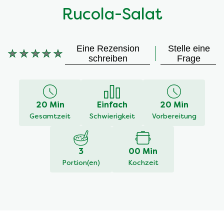
Rucola-Salat
Eine Rezension
Stelle eine
Keine
schreiben
Frage
Bewertungen
für
dieses
recipe
20 Min
Einfach
20 Min
abgegeben
Gesamtzeit
Schwierigkeit
Vorbereitung
3
00 Min
Portion(en)
Kochzeit