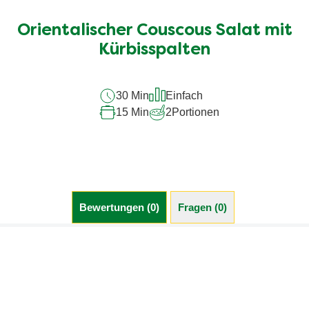
Bewertungen
für
Orientalischer Couscous Salat mit
dieses
recipe
Kürbisspalten
abgegeben
30 Min
Einfach
15 Min
2
Portionen
Bewertungen (0)
Fragen (0)
Sei der Erste, der eine