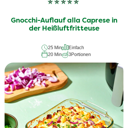
Keine
Bewertungen
für
Gnocchi-Auflauf alla Caprese in
dieses
recipe
der Heißluftfritteuse
abgegeben
25 Min
Einfach
20 Min
3
Portionen