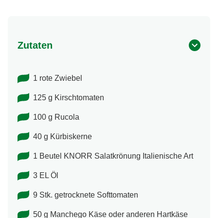
Zutaten
1 rote Zwiebel
125 g Kirschtomaten
100 g Rucola
40 g Kürbiskerne
1 Beutel KNORR Salatkrönung Italienische Art
3 EL Öl
9 Stk. getrocknete Softtomaten
50 g Manchego Käse oder anderen Hartkäse