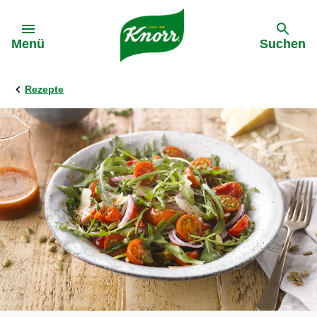
Gehe zu:
Menü
Suchen
Rezepte