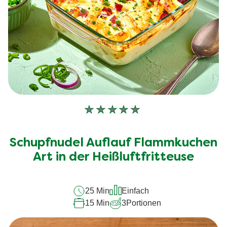
Keine
Bewertungen
für
Schupfnudel Auflauf Flammkuchen
dieses
recipe
Art in der Heißluftfritteuse
abgegeben
25 Min
Einfach
15 Min
3
Portionen