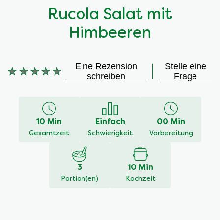
Rucola Salat mit
Himbeeren
Eine Rezension
Stelle eine
Keine
schreiben
Frage
Bewertungen
für
dieses
recipe
10 Min
Einfach
00 Min
abgegeben
Gesamtzeit
Schwierigkeit
Vorbereitung
3
10 Min
Portion(en)
Kochzeit