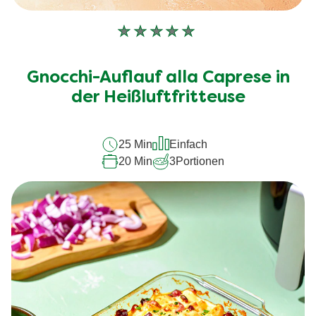
Keine
Bewertungen
für
Gnocchi-Auflauf alla Caprese in
dieses
recipe
der Heißluftfritteuse
abgegeben
25 Min
Einfach
20 Min
3
Portionen