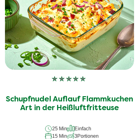
Keine
Bewertungen
für
Schupfnudel Auflauf Flammkuchen
dieses
recipe
Art in der Heißluftfritteuse
abgegeben
25 Min
Einfach
15 Min
3
Portionen