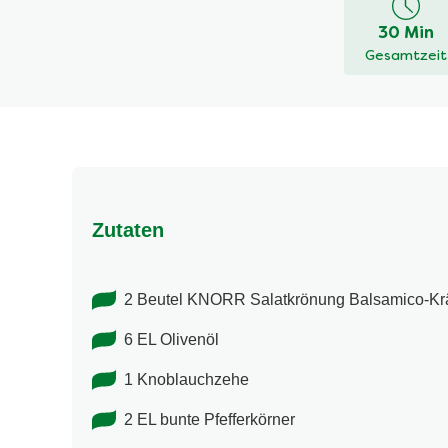
dieses
30 Min
recipe
Gesamtzeit
abgegeben
Zutaten
2 Beutel KNORR Salatkrönung Balsamico-​Kr
6 EL Olivenöl
1 Knoblauchzehe
2 EL bunte Pfefferkörner