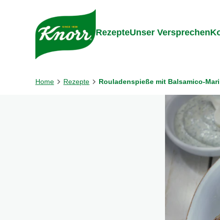
Gehe zu:
Inhalt
Footer
Suc
Rezepte
Unser Versprechen
Ko
Home
Rezepte
Rouladenspieße mit Balsamico-Mar