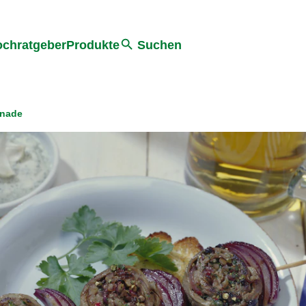
he
chratgeber
Produkte
Suchen
inade