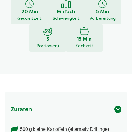
für
dieses
20 Min
Einfach
5 Min
recipe
Gesamtzeit
Schwierigkeit
Vorbereitung
abgegeben
3
15 Min
Portion(en)
Kochzeit
Zutaten
500 g kleine Kartoffeln (alternativ Drillinge)