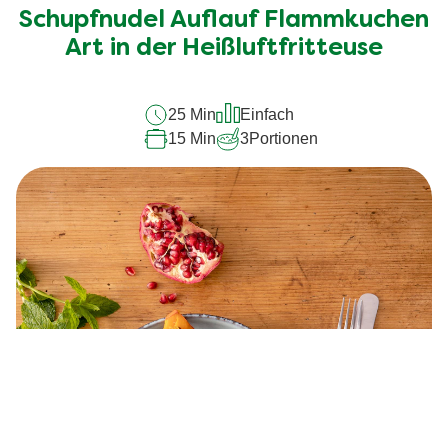
für
Schupfnudel Auflauf Flammkuchen
dieses
Art in der Heißluftfritteuse
recipe
abgegeben
25 Min
Einfach
15 Min
3
Portionen