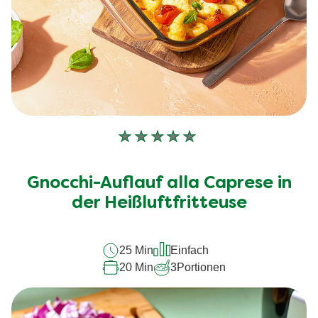
Keine
Bewertungen
für
Gnocchi-Auflauf alla Caprese in
dieses
der Heißluftfritteuse
recipe
abgegeben
25 Min
Einfach
20 Min
3
Portionen