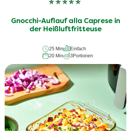
Keine
Bewertungen
für
Gnocchi-Auflauf alla Caprese in
dieses
der Heißluftfritteuse
recipe
abgegeben
25 Min
Einfach
20 Min
3
Portionen