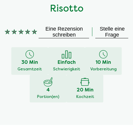
Risotto
Eine Rezension
Stelle eine
schreiben
Frage
Keine
Bewertungen
für
dieses
30 Min
Einfach
10 Min
recipe
Gesamtzeit
Schwierigkeit
Vorbereitung
abgegeben
4
20 Min
Portion(en)
Kochzeit