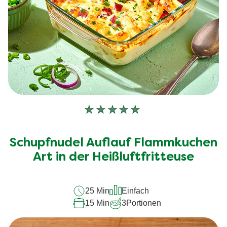
Keine
Bewertungen
für
Schupfnudel Auflauf Flammkuchen
dieses
Art in der Heißluftfritteuse
recipe
abgegeben
25 Min
Einfach
15 Min
3
Portionen