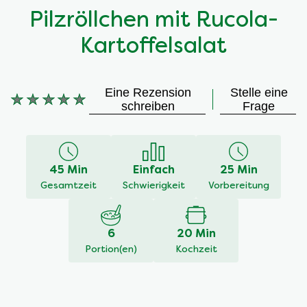
Pilzröllchen mit Rucola-
Kartoffelsalat
Eine Rezension
Stelle eine
Keine
schreiben
Frage
Bewertungen
für
dieses
recipe
45 Min
Einfach
25 Min
abgegeben
Gesamtzeit
Schwierigkeit
Vorbereitung
6
20 Min
Portion(en)
Kochzeit