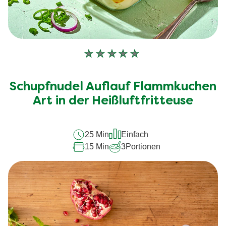
Keine
Bewertungen
für
Schupfnudel Auflauf Flammkuchen
dieses
recipe
Art in der Heißluftfritteuse
abgegeben
25 Min
Einfach
15 Min
3
Portionen