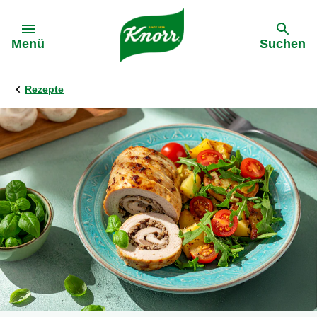
Gehe zu:
Menü
Suchen
Rezepte