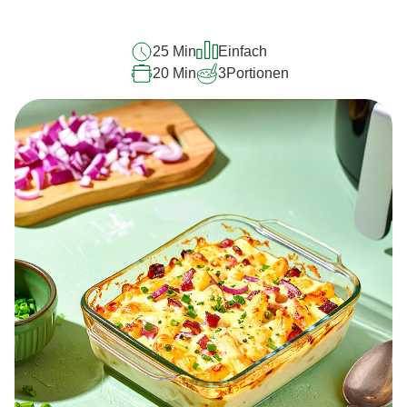
abgegeben
25 Min
Einfach
20 Min
3
Portionen