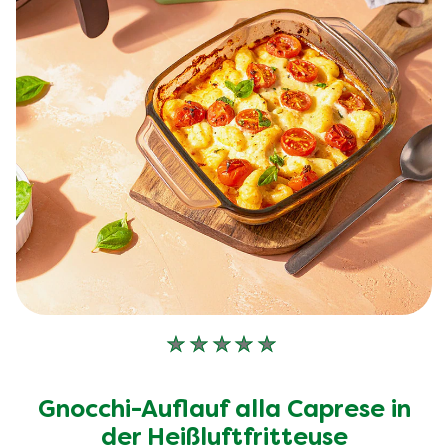
Keine
Bewertungen
für
Gnocchi-Auflauf alla Caprese in
dieses
recipe
der Heißluftfritteuse