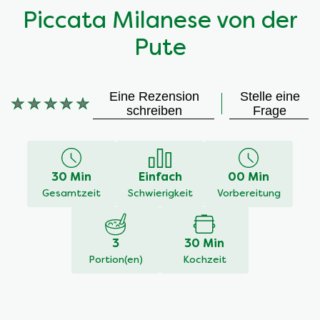
Piccata Milanese von der
Pute
Eine Rezension
Stelle eine
Keine
schreiben
Frage
Bewertungen
für
dieses
recipe
30 Min
Einfach
00 Min
abgegeben
Gesamtzeit
Schwierigkeit
Vorbereitung
3
30 Min
Portion(en)
Kochzeit