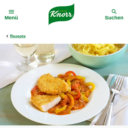
Gehe zu:
Menü
Suchen
Rezepte