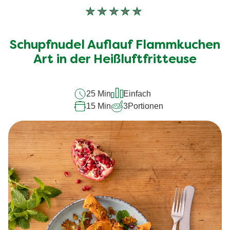
Keine
Bewertungen
für
Schupfnudel Auflauf Flammkuchen
dieses
recipe
Art in der Heißluftfritteuse
abgegeben
25 Min
Einfach
15 Min
3
Portionen