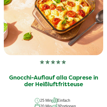
Keine
Bewertungen
für
Gnocchi-Auflauf alla Caprese in
dieses
recipe
der Heißluftfritteuse
abgegeben
25 Min
Einfach
20 Min
3
Portionen