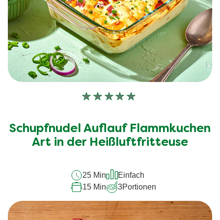
Keine
Bewertungen
für
Schupfnudel Auflauf Flammkuchen
dieses
recipe
Art in der Heißluftfritteuse
abgegeben
25 Min
Einfach
15 Min
3
Portionen