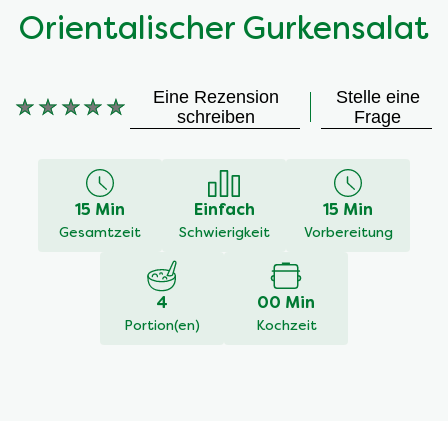
Orientalischer Gurkensalat
Eine Rezension
Stelle eine
Keine
schreiben
Frage
Bewertungen
für
dieses
recipe
15 Min
Einfach
15 Min
abgegeben
Gesamtzeit
Schwierigkeit
Vorbereitung
4
00 Min
Portion(en)
Kochzeit