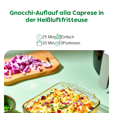
Bewertungen
für
Gnocchi-Auflauf alla Caprese in
dieses
recipe
der Heißluftfritteuse
abgegeben
25 Min
Einfach
20 Min
3
Portionen