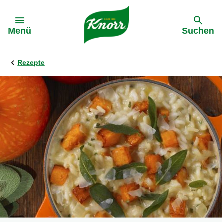
Gehe zu:
Menü
Suchen
Rezepte