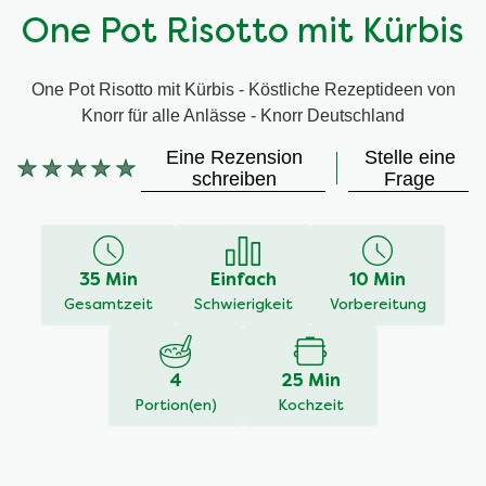
One Pot Risotto mit Kürbis
One Pot Risotto mit Kürbis - Köstliche Rezeptideen von
Knorr für alle Anlässe - Knorr Deutschland
Eine Rezension
Stelle eine
Keine
schreiben
Frage
Bewertungen
für
dieses
recipe
35 Min
Einfach
10 Min
abgegeben
Gesamtzeit
Schwierigkeit
Vorbereitung
4
25 Min
Portion(en)
Kochzeit