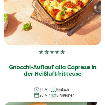
Keine
Bewertungen
für
Gnocchi-Auflauf alla Caprese in
dieses
recipe
der Heißluftfritteuse
abgegeben
25 Min
Einfach
20 Min
3
Portionen