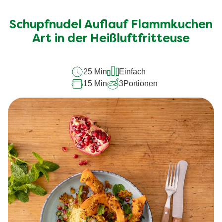
Bewertungen
für
Schupfnudel Auflauf Flammkuchen
dieses
recipe
Art in der Heißluftfritteuse
abgegeben
25 Min
Einfach
15 Min
3
Portionen