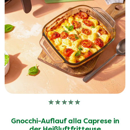
Keine
Bewertungen
für
Gnocchi-Auflauf alla Caprese in
dieses
recipe
der Heißluftfritteuse