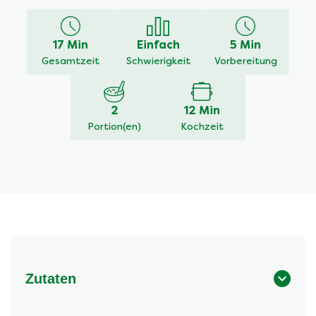
für
dieses
recipe
17 Min
Einfach
5 Min
abgegeben
Gesamtzeit
Schwierigkeit
Vorbereitung
2
12 Min
Portion(en)
Kochzeit
Zutaten