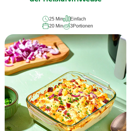
abgegeben
25 Min
Einfach
20 Min
3
Portionen