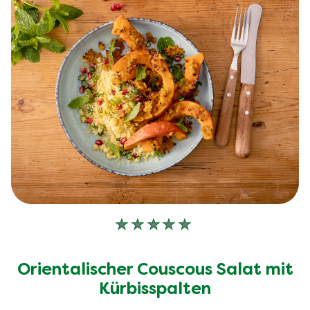
Keine
Bewertungen
für
Orientalischer Couscous Salat mit
dieses
recipe
Kürbisspalten
abgegeben