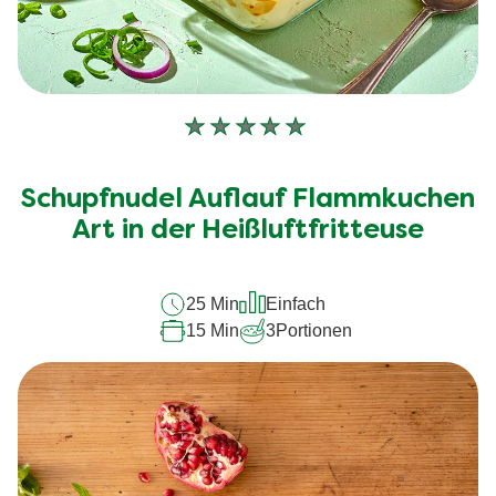
Keine
Bewertungen
für
Schupfnudel Auflauf Flammkuchen
dieses
recipe
Art in der Heißluftfritteuse
abgegeben
25 Min
Einfach
15 Min
3
Portionen