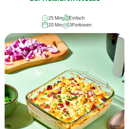
abgegeben
25 Min
Einfach
20 Min
3
Portionen