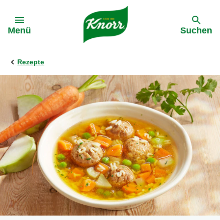
Gehe zu:
Menü
Suchen
Rezepte