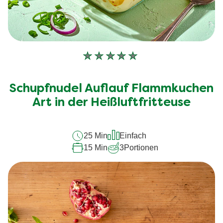
Keine
Bewertungen
für
Schupfnudel Auflauf Flammkuchen
dieses
recipe
Art in der Heißluftfritteuse
abgegeben
25 Min
Einfach
15 Min
3
Portionen