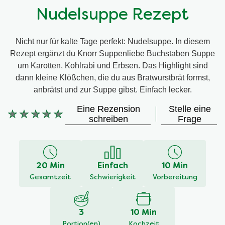
Nudelsuppe Rezept
Nicht nur für kalte Tage perfekt: Nudelsuppe. In diesem
Rezept ergänzt du Knorr Suppenliebe Buchstaben Suppe
um Karotten, Kohlrabi und Erbsen. Das Highlight sind
dann kleine Klößchen, die du aus Bratwurstbrät formst,
anbrätst und zur Suppe gibst. Einfach lecker.
Eine Rezension
Stelle eine
Keine
schreiben
Frage
Bewertungen
für
dieses
recipe
20 Min
Einfach
10 Min
abgegeben
Gesamtzeit
Schwierigkeit
Vorbereitung
3
10 Min
Portion(en)
Kochzeit