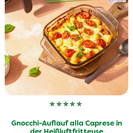
Keine
Bewertungen
für
Gnocchi-Auflauf alla Caprese in
dieses
recipe
der Heißluftfritteuse