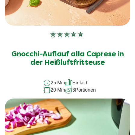
Keine
Bewertungen
für
Gnocchi-Auflauf alla Caprese in
dieses
recipe
der Heißluftfritteuse
abgegeben
25 Min
Einfach
20 Min
3
Portionen