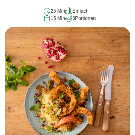
25 Min
Einfach
15 Min
3
Portionen