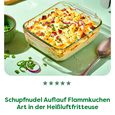
Keine
Bewertungen
für
Schupfnudel Auflauf Flammkuchen
dieses
recipe
Art in der Heißluftfritteuse
abgegeben