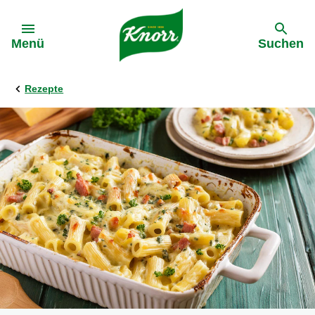
Gehe zu:
Menü
Suchen
Rezepte