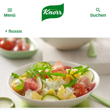
Gehe zu:
Menü
Suchen
Rezepte