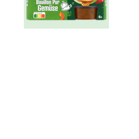
Knorr Bouillon Pur
Gemüse 6er 3L
Töpfchen
Ähnliche Rezepte