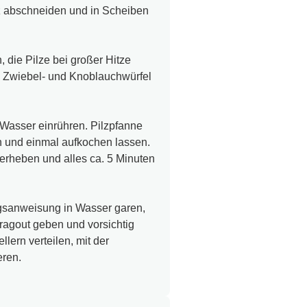
ttchen von den Stielen zupfen
tz abschneiden und in Scheiben
 die Pilze bei großer Hitze
n. Zwiebel- und Knoblauchwürfel
Wasser einrühren. Pilzpfanne
 und einmal aufkochen lassen.
terheben und alles ca. 5 Minuten
gsanweisung in Wasser garen,
zragout geben und vorsichtig
lern verteilen, mit der
eren.