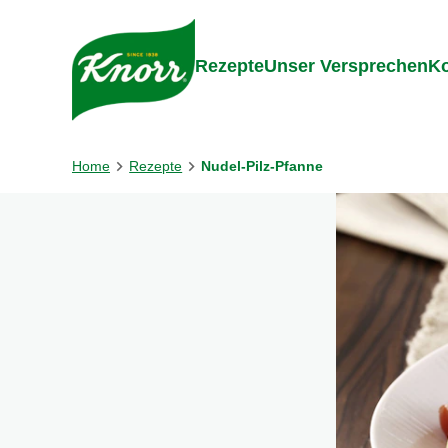
Gehe zu:
Inhalt
Footer
Suc
Rezepte
Unser Versprechen
Ko
Home
Rezepte
Nudel-Pilz-Pfanne