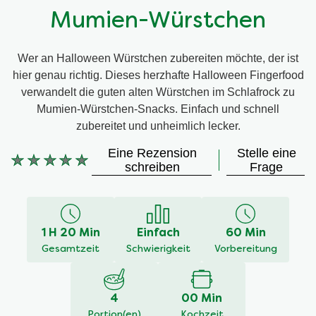
Mumien-Würstchen
Wer an Halloween Würstchen zubereiten möchte, der ist
hier genau richtig. Dieses herzhafte Halloween Fingerfood
verwandelt die guten alten Würstchen im Schlafrock zu
Mumien-Würstchen-Snacks. Einfach und schnell
zubereitet und unheimlich lecker.
Eine Rezension
Stelle eine
Keine
schreiben
Frage
Bewertungen
für
dieses
recipe
1 H 20 Min
Einfach
60 Min
abgegeben
Gesamtzeit
Schwierigkeit
Vorbereitung
4
00 Min
Portion(en)
Kochzeit