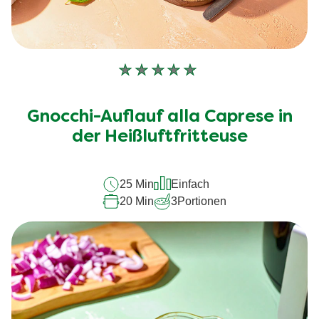
Keine
Bewertungen
für
Gnocchi-Auflauf alla Caprese in
dieses
recipe
der Heißluftfritteuse
abgegeben
25 Min
Einfach
20 Min
3
Portionen