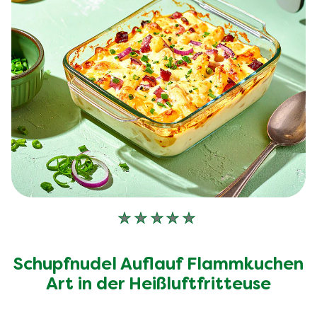
Keine
Bewertungen
für
Schupfnudel Auflauf Flammkuchen
dieses
recipe
Art in der Heißluftfritteuse
abgegeben