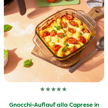
Keine
Bewertungen
für
Gnocchi-Auflauf alla Caprese in
dieses