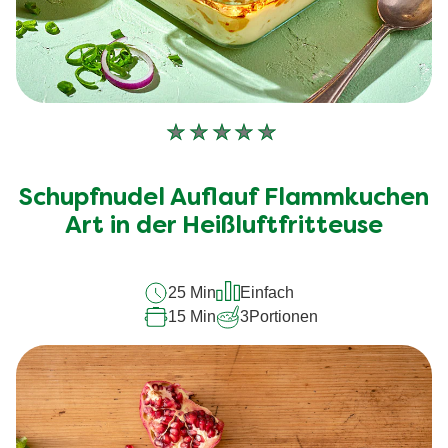
Keine
Bewertungen
für
Schupfnudel Auflauf Flammkuchen
dieses
recipe
Art in der Heißluftfritteuse
abgegeben
25 Min
Einfach
15 Min
3
Portionen