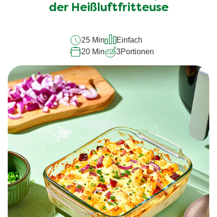
recipe
der Heißluftfritteuse
abgegeben
25 Min
Einfach
20 Min
3
Portionen