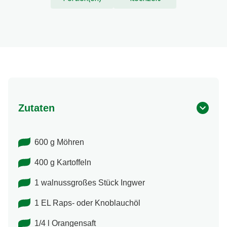
Bewertungen.
Zutaten
600 g Möhren
400 g Kartoffeln
1 walnussgroßes Stück Ingwer
1 EL Raps- oder Knoblauchöl
1/4 l Orangensaft