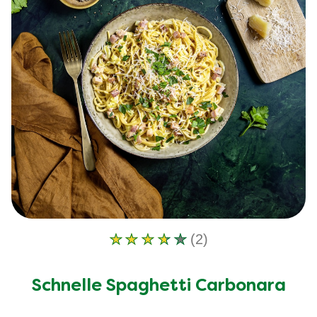
(2)
Die
durchschnittliche
Bewertung
Schnelle Spaghetti Carbonara
dieses
beträgt
3.5