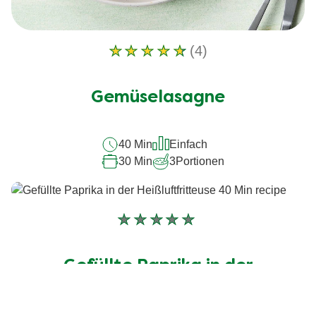
(4)
Die
durchschnittliche
Bewertung
Gemüselasagne
dieses
beträgt
4.5
von
40 Min
Einfach
5
30 Min
3
Portionen
aus
4
Bewertungen.
Keine
Bewertungen
für
Gefüllte Paprika in der
dieses
recipe
Heißluftfritteuse
abgegeben