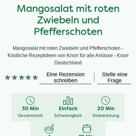
Mangosalat mit roten
Zwiebeln und
Pfefferschoten
Mangosalat mit roten Zwiebeln und Pfefferschoten -
Köstliche Rezeptideen von Knorr für alle Anlässe - Knorr
Deutschland
Eine Rezension
Stelle eine
Keine
schreiben
Frage
Bewertungen
für
dieses
recipe
30 Min
Einfach
20 Min
abgegeben
Gesamtzeit
Schwierigkeit
Vorbereitung