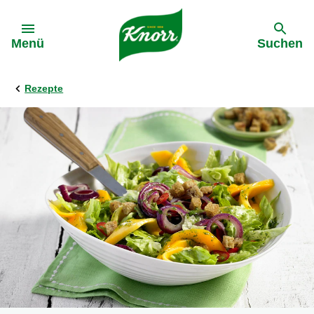
Gehe zu:
Menü
Suchen
Rezepte