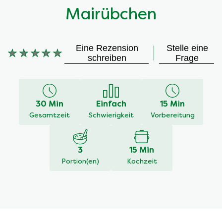
Mairübchen
Eine Rezension
Stelle eine
Keine
schreiben
Frage
Bewertungen
für
dieses
recipe
30 Min
Einfach
15 Min
abgegeben
Gesamtzeit
Schwierigkeit
Vorbereitung
3
15 Min
Portion(en)
Kochzeit