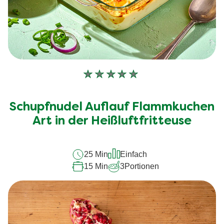
Keine
Bewertungen
für
Schupfnudel Auflauf Flammkuchen
dieses
recipe
Art in der Heißluftfritteuse
abgegeben
25 Min
Einfach
15 Min
3
Portionen