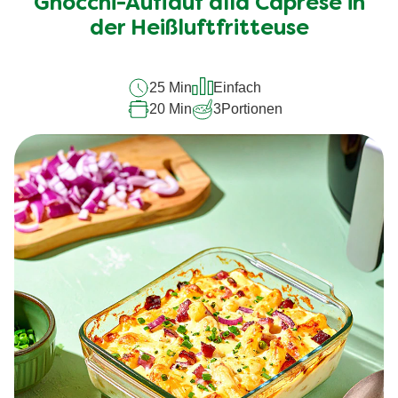
Gnocchi-Auflauf alla Caprese in
dieses
recipe
der Heißluftfritteuse
abgegeben
25 Min
Einfach
20 Min
3
Portionen