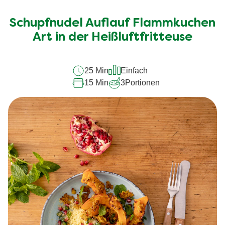
Bewertungen
für
Schupfnudel Auflauf Flammkuchen
dieses
recipe
Art in der Heißluftfritteuse
abgegeben
25 Min
Einfach
15 Min
3
Portionen