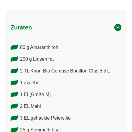
Zutaten
80 g Amaranth roh
200 g Linsen rot
2 TL Knorr Bio Gemüse Bouillon Glas 5,5 L
1 Zwiebel
1 Ei (Größe M)
2 EL Mehl
3 EL gehackte Petersilie
25 g Semmelbrösel