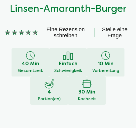
Linsen-Amaranth-Burger
Eine Rezension
Stelle eine
Keine
schreiben
Frage
Bewertungen
für
dieses
recipe
40 Min
Einfach
10 Min
abgegeben
Gesamtzeit
Schwierigkeit
Vorbereitung
4
30 Min
Portion(en)
Kochzeit