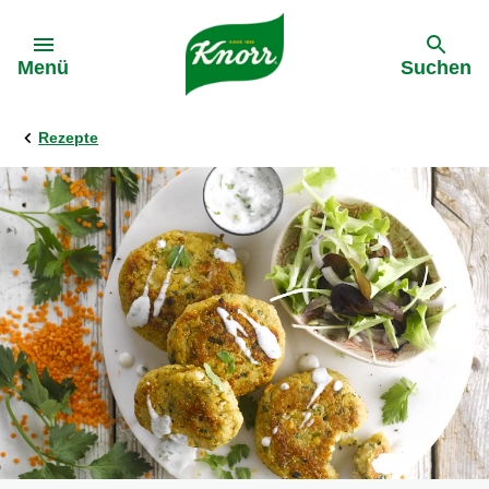
Gehe zu:
Menü
Suchen
Rezepte