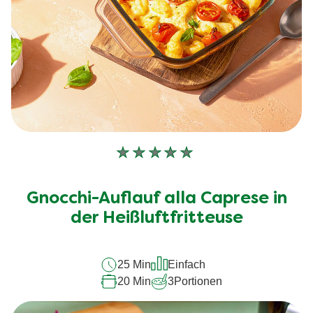
Keine
Bewertungen
für
Gnocchi-Auflauf alla Caprese in
dieses
recipe
der Heißluftfritteuse
abgegeben
25 Min
Einfach
20 Min
3
Portionen