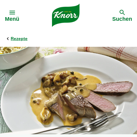
Gehe zu:
Menü
Suchen
Rezepte