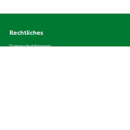
Rechtliches
Datenschutzhinweis
Cookie-Informationen
Recht
Impressum
Barrierefreiheit
Fragen
Kontakt
FAQ