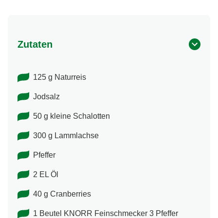
Zutaten
125 g Naturreis
Jodsalz
50 g kleine Schalotten
300 g Lammlachse
Pfeffer
2 EL Öl
40 g Cranberries
1 Beutel KNORR Feinschmecker 3 Pfeffer