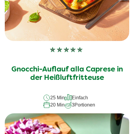
Keine
Bewertungen
für
Gnocchi-Auflauf alla Caprese in
dieses
recipe
der Heißluftfritteuse
abgegeben
25 Min
Einfach
20 Min
3
Portionen