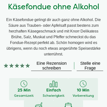
Käsefondue ohne Alkohol
Ein Käsefondue gelingt dir auch ganz ohne Alkohol. Die
Säure aus Trauben- oder Apfelsaft passt bestens zum
herzhaften Käsegeschmack und mit Knorr Delikatess
Brühe, Salz, Muskat und Pfeffer schmeckst du das
Fondue-Rezept perfekt ab. Schön homogen wird es
übrigens, wenn du noch etwas angerührte Speisestärke
unterrührst.
Eine Rezension
Stelle eine
Keine
schreiben
Frage
Bewertungen
für
dieses
recipe
25 Min
Einfach
10 Min
abgegeben
Gesamtzeit
Schwierigkeit
Vorbereitung