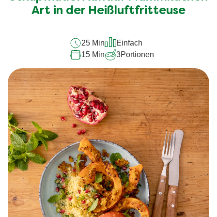
recipe
Art in der Heißluftfritteuse
abgegeben
25 Min
Einfach
15 Min
3
Portionen