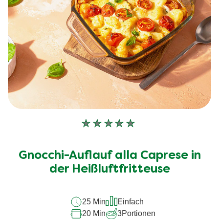
Keine
Bewertungen
für
Gnocchi-Auflauf alla Caprese in
dieses
recipe
der Heißluftfritteuse
abgegeben
25 Min
Einfach
20 Min
3
Portionen