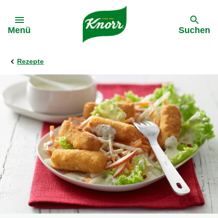
Gehe zu:
Menü
Suchen
Rezepte