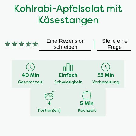
Kohlrabi-Apfelsalat mit
Käsestangen
Eine Rezension
Stelle eine
Keine
schreiben
Frage
Bewertungen
für
dieses
recipe
40 Min
Einfach
35 Min
abgegeben
Gesamtzeit
Schwierigkeit
Vorbereitung
4
5 Min
Portion(en)
Kochzeit