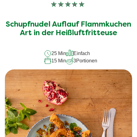
Keine
Bewertungen
für
Schupfnudel Auflauf Flammkuchen
dieses
recipe
Art in der Heißluftfritteuse
abgegeben
25 Min
Einfach
15 Min
3
Portionen