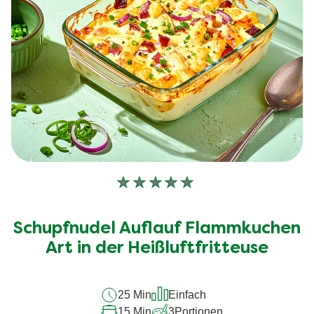
Keine
Bewertungen
für
Schupfnudel Auflauf Flammkuchen
dieses
recipe
Art in der Heißluftfritteuse
abgegeben
25 Min
Einfach
15 Min
3
Portionen