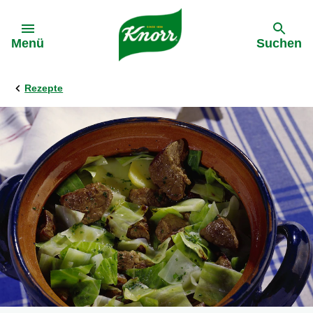
Gehe zu:
Menü
Suchen
Rezepte