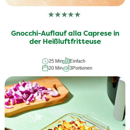
Keine
Bewertungen
für
Gnocchi-Auflauf alla Caprese in
dieses
recipe
der Heißluftfritteuse
abgegeben
25 Min
Einfach
20 Min
3
Portionen