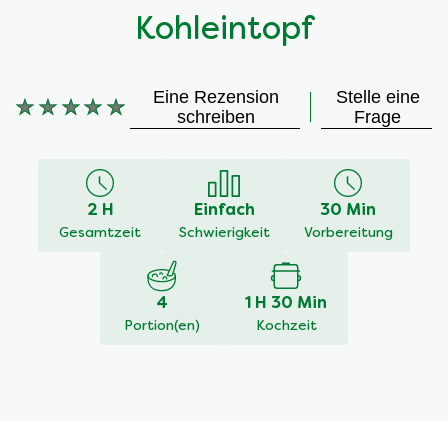
Kohleintopf
Eine Rezension
Stelle eine
Keine
schreiben
Frage
Bewertungen
für
dieses
recipe
2 H
Einfach
30 Min
abgegeben
Gesamtzeit
Schwierigkeit
Vorbereitung
4
1 H 30 Min
Portion(en)
Kochzeit