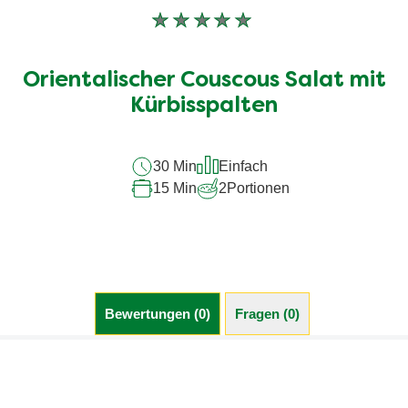
Keine
Bewertungen
für
Orientalischer Couscous Salat mit
dieses
recipe
Kürbisspalten
abgegeben
30 Min
Einfach
15 Min
2
Portionen
Bewertungen (0)
Fragen (0)
Sei der Erste, der eine