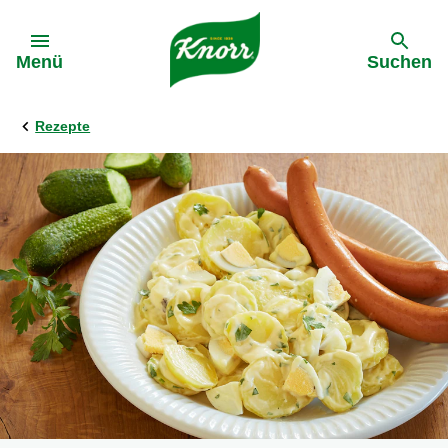
Gehe zu:
Menü
Suchen
Rezepte