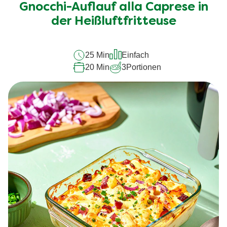
für
Gnocchi-Auflauf alla Caprese in
dieses
der Heißluftfritteuse
recipe
abgegeben
25 Min
Einfach
20 Min
3
Portionen