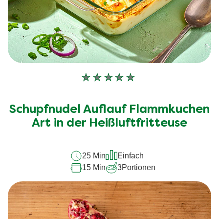
Keine
Bewertungen
für
Schupfnudel Auflauf Flammkuchen
dieses
Art in der Heißluftfritteuse
recipe
abgegeben
25 Min
Einfach
15 Min
3
Portionen