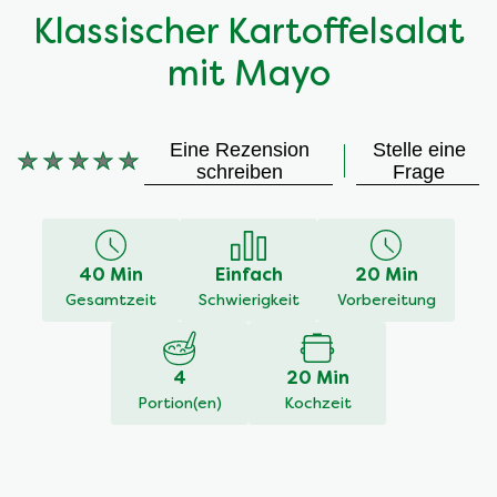
Klassischer Kartoffelsalat
mit Mayo
Eine Rezension
Stelle eine
schreiben
Frage
Keine
Bewertungen
für
dieses
40 Min
Einfach
20 Min
recipe
Gesamtzeit
Schwierigkeit
Vorbereitung
abgegeben
4
20 Min
Portion(en)
Kochzeit