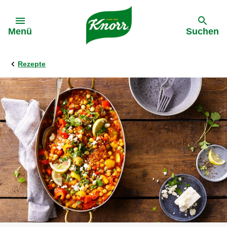
Gehe zu:
Menü
Suchen
Rezepte