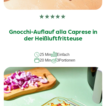
Keine
Bewertungen
für
Gnocchi-Auflauf alla Caprese in
dieses
recipe
der Heißluftfritteuse
abgegeben
25 Min
Einfach
20 Min
3
Portionen