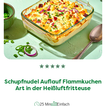
Keine
Bewertungen
für
Schupfnudel Auflauf Flammkuchen
dieses
recipe
Art in der Heißluftfritteuse
abgegeben
25 Min
Einfach