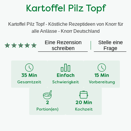
Kartoffel Pilz Topf
Kartoffel Pilz Topf - Köstliche Rezeptideen von Knorr für
alle Anlässe - Knorr Deutschland
Eine Rezension
Stelle eine
Keine
schreiben
Frage
Bewertungen
für
dieses
recipe
35 Min
Einfach
15 Min
abgegeben
Gesamtzeit
Schwierigkeit
Vorbereitung
2
20 Min
Portion(en)
Kochzeit