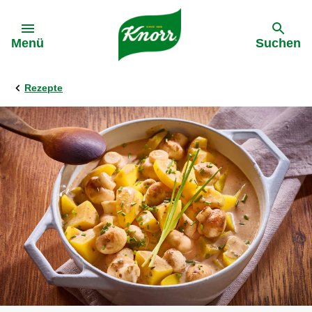
Gehe zu:
Menü
Suchen
Rezepte