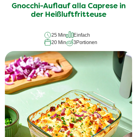
für
Gnocchi-Auflauf alla Caprese in
dieses
recipe
der Heißluftfritteuse
abgegeben
25 Min
Einfach
20 Min
3
Portionen