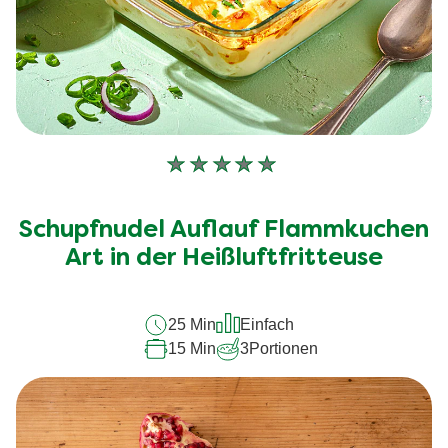
Keine
Bewertungen
für
Schupfnudel Auflauf Flammkuchen
dieses
recipe
Art in der Heißluftfritteuse
abgegeben
25 Min
Einfach
15 Min
3
Portionen