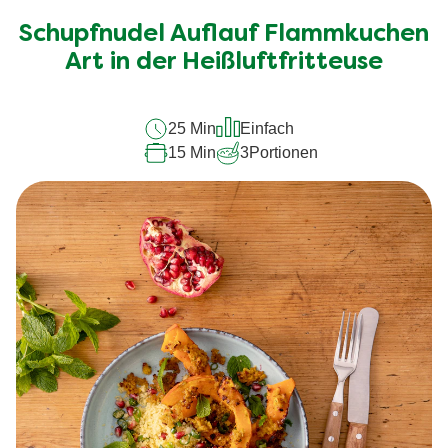
für
Schupfnudel Auflauf Flammkuchen
dieses
recipe
Art in der Heißluftfritteuse
abgegeben
25 Min
Einfach
15 Min
3
Portionen