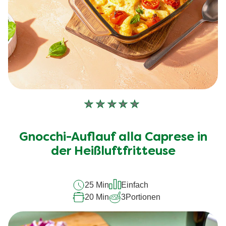
Keine
Bewertungen
für
Gnocchi-Auflauf alla Caprese in
dieses
recipe
der Heißluftfritteuse
abgegeben
25 Min
Einfach
20 Min
3
Portionen