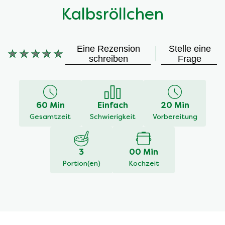
Kalbsröllchen
Eine Rezension
Stelle eine
Keine
schreiben
Frage
Bewertungen
für
dieses
recipe
60 Min
Einfach
20 Min
abgegeben
Gesamtzeit
Schwierigkeit
Vorbereitung
3
00 Min
Portion(en)
Kochzeit