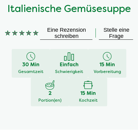
Italienische Gemüsesuppe
Eine Rezension
Stelle eine
Keine
schreiben
Frage
Bewertungen
für
dieses
recipe
30 Min
Einfach
15 Min
abgegeben
Gesamtzeit
Schwierigkeit
Vorbereitung
2
15 Min
Portion(en)
Kochzeit