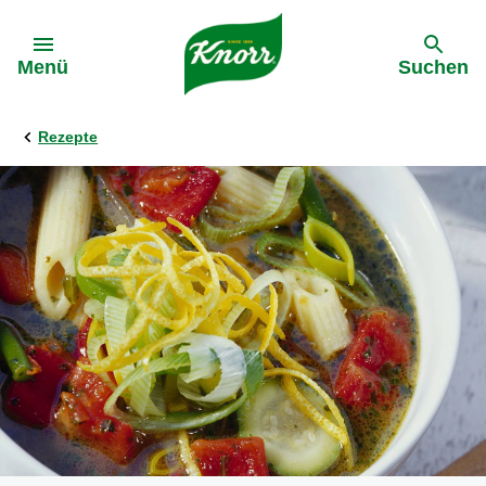
Gehe zu:
Menü
Suchen
Rezepte