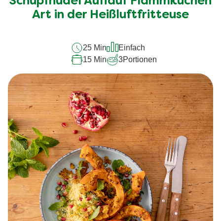
Schupfnudel Auflauf Flammkuchen
dieses
recipe
Art in der Heißluftfritteuse
abgegeben
25 Min
Einfach
15 Min
3
Portionen