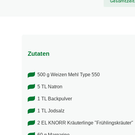
Gesamtzeit
abgegeben
Zutaten
500 g Weizen Mehl Type 550
5 TL Natron
1 TL Backpulver
1 TL Jodsalz
2 EL KNORR Kräuterlinge "Frühlingskräuter"
60 g Margarine