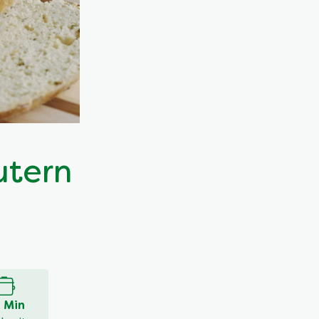
utern
 Min