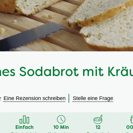
ches Sodabrot mit Krä
Eine Rezension schreiben
Stelle eine Frage
en
Einfach
10 Min
12
00