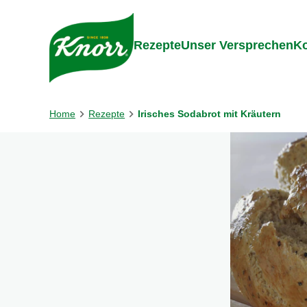
Gehe zu:
Inhalt
Footer
Suc
Rezepte
Unser Versprechen
Ko
Home
Rezepte
Irisches Sodabrot mit Kräutern